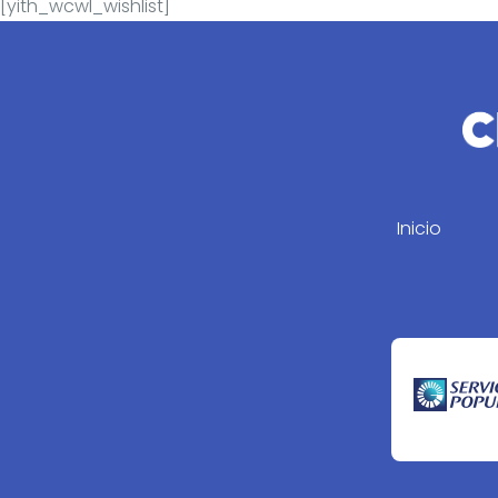
[yith_wcwl_wishlist]
Inicio